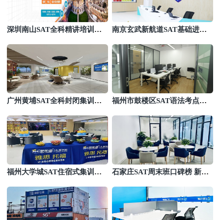
深圳南山SAT全科精讲培训机
南京玄武新航道SAT基础进阶
构推荐 新航道语法难点拆解
课程 分段教学循序渐进
广州黄埔SAT全科封闭集训推
福州市鼓楼区SAT语法考点精
荐 新航道寄宿备考监管学习
讲机构 新航道梳理考纲直击
福州大学城SAT住宿式集训营
石家庄SAT周末班口碑榜 新航
推荐 新航道吃住学一体化
道上学备考两不误