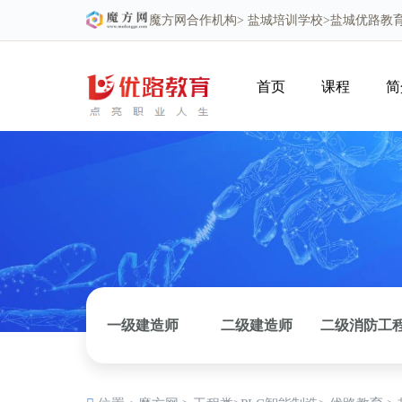
魔方网
合作机构>
盐城培训学校
>盐城优路教
首页
课程
简
一级建造师
二级建造师
二级消防工