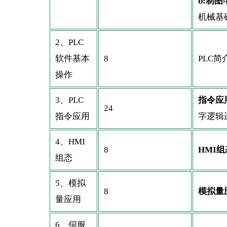
b:制图
机械基
2、PLC
软件基本
8
PLC
操作
3、PLC
指令应
24
指令应用
字逻辑
4、HMI
8
HMI
组态
5、模拟
8
模拟量
量应用
6、伺服