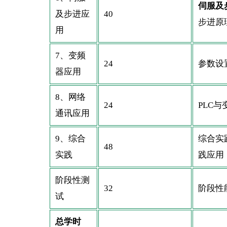
伺服及
及步进应
40
步进原
用
7、变频
24
参数设
器应用
8、网络
24
PLC
通讯应用
9、综合
综合实
48
实践
践应用
阶段性测
32
阶段性
试
总学时