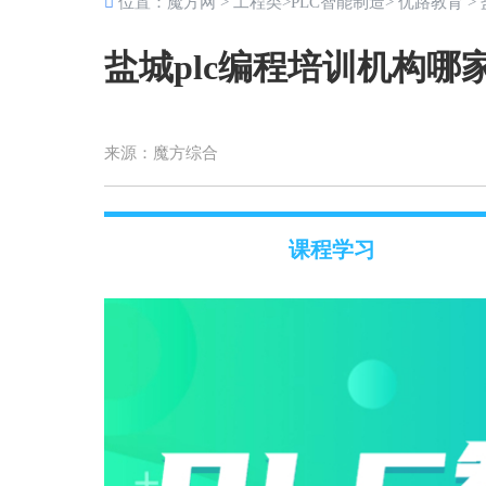
位置：
魔方网
>
工程类
>
PLC智能制造
>
优路教育
>
盐城plc编程培训机构哪
来源：
魔方综合
课程学习