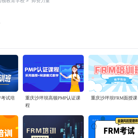
>
高顿教育学校
师资力量
F考试培
重庆沙坪坝高顿PMP认证课
重庆沙坪坝FRM面授课
程