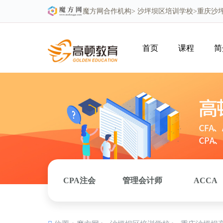
魔方网
合作机构>
沙坪坝区培训学校
>重庆沙
首页
课程
简
CPA注会
管理会计师
ACCA